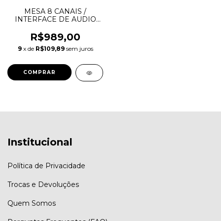
MESA 8 CANAIS /
INTERFACE DE AUDIO
WALDMAN B-8
(BRITISH-8)
R$989,00
9
x de
R$109,89
sem juros
Institucional
Política de Privacidade
Trocas e Devoluções
Quem Somos