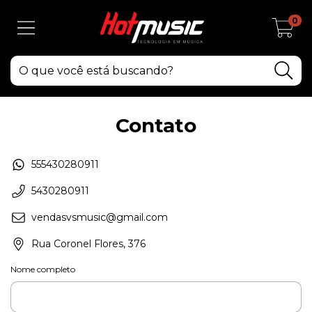
0
Contato
555430280911
5430280911
vendasvsmusic@gmail.com
Rua Coronel Flores, 376
Nome completo