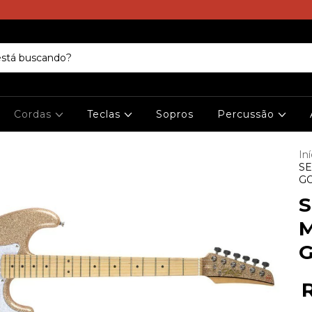
Cordas
Teclas
Sopros
Percussão
Iní
SE
G
S
M
G