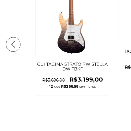
DO
GUI TAGIMA STRATO PW STELLA
R$
DW TBKF
R$3.199,00
R$3.696,00
12
x de
R$266,58
sem juros
gima TG-530
B Sunburst
00
em juros