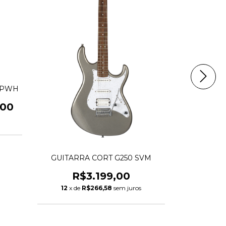
OPWH
,00
GUITARRA CORT G250 SVM
Guitarra E
WOODSTOCK
R$3.199,00
R
12
x de
R$266,58
sem juros
12
x de