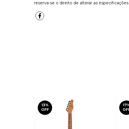
reserva-se o direito de alterar as especificaçõe
13
%
17
OFF
OF