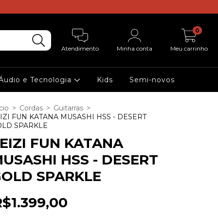
0
Atendimento
Minha conta
Meu carrinho
Áudio e Tecnologia
Kids
Semi-novos
cio
>
Cordas
>
Guitarras
>
IZI FUN KATANA MUSASHI HSS - DESERT
OLD SPARKLE
EIZI FUN KATANA
USASHI HSS - DESERT
OLD SPARKLE
R$1.399,00