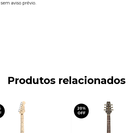
s sem aviso prévio.
Produtos relacionados
%
20
%
F
OFF