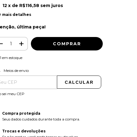
12
x de
R$116,58
sem juros
r mais detalhes
enção, última peça!
1
em estoque
ALTERAR CEP
regas para o CEP:
Meios de envio
CALCULAR
o sei meu CEP
Compra protegida
Seus dados cuidados durante toda a compra.
Trocas e devoluções
Se não gostar, você pode trocar ou devolver.