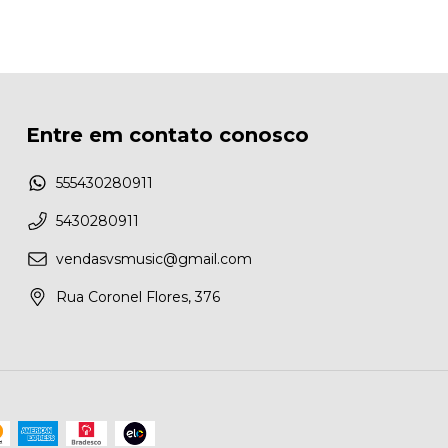
Entre em contato conosco
555430280911
5430280911
vendasvsmusic@gmail.com
Rua Coronel Flores, 376