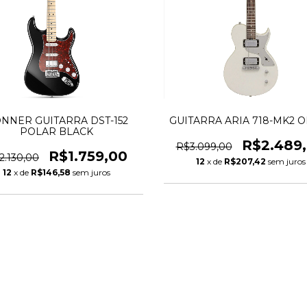
NNER GUITARRA DST-152
GUITARRA ARIA 718-MK2 
POLAR BLACK
R$2.489
R$3.099,00
R$1.759,00
2.130,00
12
x de
R$207,42
sem juros
12
x de
R$146,58
sem juros