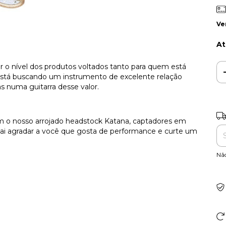
Ve
At
ar o nível dos produtos voltados tanto para quem está
 está buscando um instrumento de excelente relação
as numa guitarra desse valor.
Ent
m o nosso arrojado headstock Katana, captadores em
ai agradar a você que gosta de performance e curte um
Nã